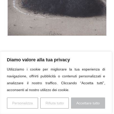
Untitled – MS15J2, 2009, charcoal and chalk on
cardboard, cm 33 x 33
Diamo valore alla tua privacy
Utilizziamo i cookie per migliorare la tua esperienza di
« Torna all'elenco
navigazione, offrirti pubblicità o contenuti personalizzati e
analizzare il nostro traffico. Cliccando “Accetta tutti”,
acconsenti al nostro utilizzo dei cookie.
Imprint
Personalizza
Rifiuta tutto
Accettare tutto
© 2026 Paolo Profaizer