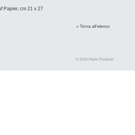
auf Papier, cm 21 x 27
« Torna all'elenco
© 2026 Paolo Profaizer