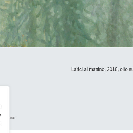
Larici al mattino, 2018, olio 
i
e
Colophon
,