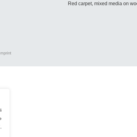
Red carpet, mixed media on wo
Imprint
i
e
,