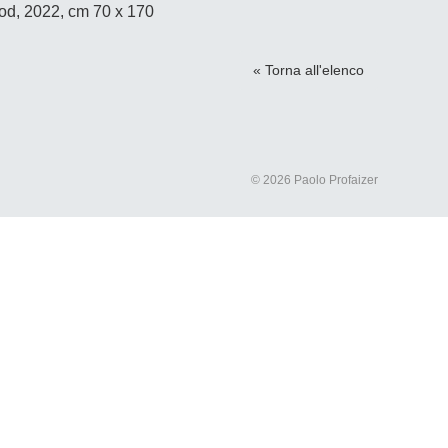
od, 2022, cm 70 x 170
« Torna all'elenco
© 2026 Paolo Profaizer