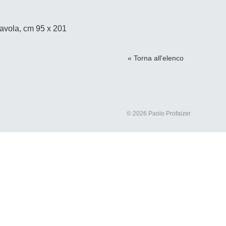
tavola, cm 95 x 201
« Torna all'elenco
© 2026 Paolo Profaizer