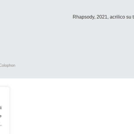
Rhapsody, 2021, acrilico su 
Colophon
i
e
,