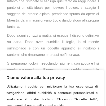
Intanto che l’intonato si asciuga quel tanto da raggiungere il
punto di umidità ideale per ricevere il colore, si sceglie il
soggetto del proprio dipinto, prendendo spunto da opere di
Maestri, da immagini di vario tipo o dando sfogo alla propria
fantasia.
Dopo alcuni schizzi a matita, si esegue il disegno definitivo
su carta. Dopo aver inumidito il foglio, lo si stende
sull’intonaco e con un oggetto appuntito si incidono i
contorni, che rimarranno impressi nell’intonaco.
Si preparano i colori mescolando i pigmenti con acqua e li si
comincia a stendere sull’intonaco ancora umido, creando le
sfumature e le gradazioni necessarie.
Diamo valore alla tua privacy
Utilizziamo i cookie per migliorare la tua esperienza di
« Torna all'elenco
navigazione, offrirti pubblicità o contenuti personalizzati e
analizzare il nostro traffico. Cliccando “Accetta tutti”,
acconsenti al nostro utilizzo dei cookie.